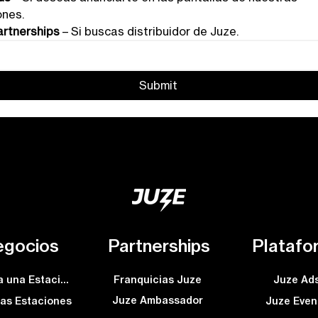
ones.
artnerships
 – Si buscas distribuidor de Juze.
Submit
gocios
Partnerships
Platafo
Solicita una Estación
Franquicias Juze
Juze Ad
Juze Ambassador
as Estaciones
Juze Even