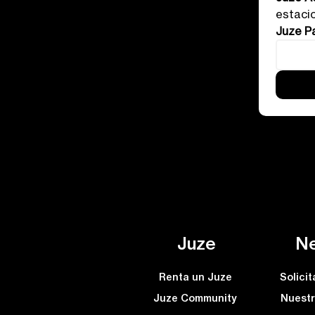
estaci
Juze P
Juze
Ne
Renta un Juze
Juze Community
Nuestr