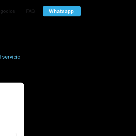
Whatsapp
gocios
FAQ
l servicio