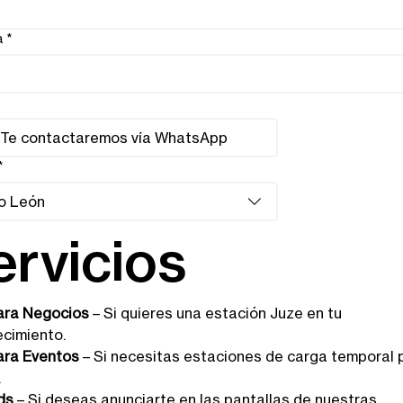
a
*
*
o León
ervicios
ara Negocios
 – Si quieres una estación Juze en tu 
ecimiento.
ara Eventos
 – Si necesitas estaciones de carga temporal p
.
ds
 – Si deseas anunciarte en las pantallas de nuestras 