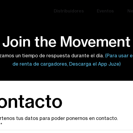
Distribuidores
Eventos
Ne
Join the Movement
zamos un tiempo de respuesta durante el día.
(Para usar e
de renta de cargadores, Descarga el App Juze)
ontacto
tenos tus datos para poder ponernos en contacto.
*