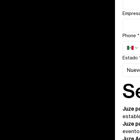
Empres
Phone
*
Estado
Nuev
S
Juze p
establ
Juze p
evento
Juze A